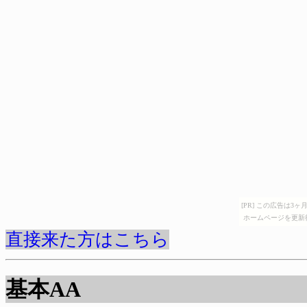
[PR] この広告は
ホームページを更新
直接来た方はこちら
基本AA