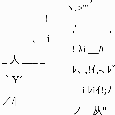
ヽ.>'"
!
,' , .ﾊ_
､ i
! λi __ﾊ ﾉ!,.
_ 人 ___ _
ﾚ､ ,!ｲ,-､ﾚﾞ 
｀Y´
i ﾚiｲ!;ﾉ "
／/|
ノ 从" - ,.ｲ ｲ